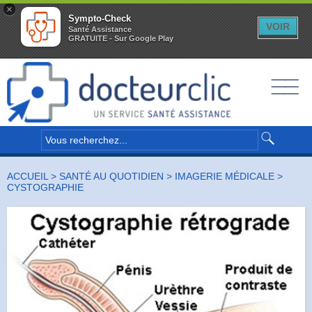
×
Sympto-Check
VOIR
Santé Assistance
GRATUITE - Sur Google Play
__
__
__
ACCUEIL
>
SANTÉ AU QUOTIDIEN
>
IMAGERIE MÉDICALE
>
CYSTOGRAPHIE