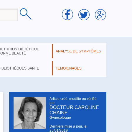
NUTRITION DIÉTÉTIQUE
ANALYSE DE SYMPTÔMES
FORME BEAUTÉ
BIBLIOTHÈQUES SANTÉ
TÉMOIGNAGES
Article créé, modifié ou vérifié
par
DOCTEUR CAROLINE
CHAINE
Gynécologue
Dernière mise à jour, le
25/01/2019