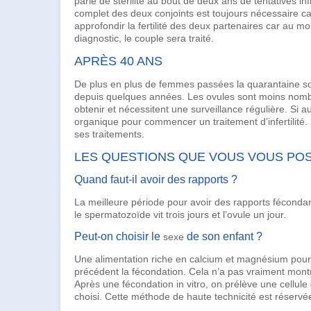
parle de stérilité au bout de deux ans de tentatives i
complet des deux conjoints est toujours nécessaire ca
approfondir la fertilité des deux partenaires car au mo
diagnostic, le couple sera traité.
APRÈS 40 ANS
De plus en plus de femmes passées la quarantaine sou
depuis quelques années. Les ovules sont moins nomb
obtenir et nécessitent une surveillance régulière. Si a
organique pour commencer un traitement d’infertilité.
ses traitements.
LES QUESTIONS QUE VOUS VOUS PO
Quand faut-il avoir des rapports ?
La meilleure période pour avoir des rapports fécondan
le spermatozoïde vit trois jours et l’ovule un jour.
Peut-on choisir le
de son enfant ?
sexe
Une
alimentation
riche en
calcium
et magnésium pour u
précédent la fécondation. Cela n’a pas vraiment montré
Après une fécondation in vitro, on prélève une
cellule
choisi. Cette méthode de haute technicité est réservé