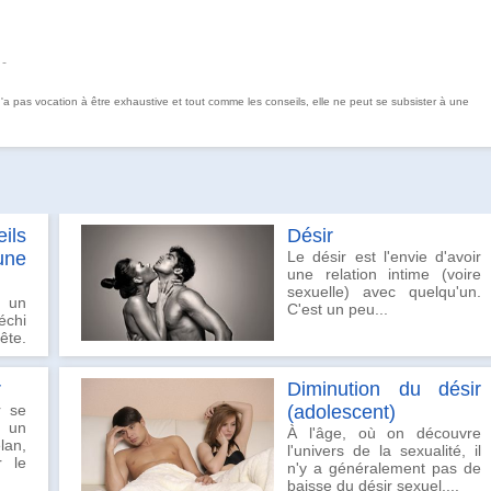
 -
 n'a pas vocation à être exhaustive et tout comme les conseils, elle ne peut se subsister à une
ils
Désir
une
Le désir est l'envie d'avoir
une relation intime (voire
sexuelle) avec quelqu'un.
z un
C'est un peu...
échi
ête.
r
Diminution du désir
r se
(adolescent)
r un
À l'âge, où on découvre
n,
l'univers de la sexualité, il
r le
n'y a généralement pas de
baisse du désir sexuel,...