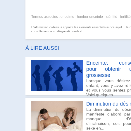
Termes associés : enceinte - tomber enceinte - stérilité - fertilité
L'information ci-dessus apporte les éléments essentiels sur ce sujet. Elle
consultation ou un diagnostic médical.
À LIRE AUSSI
Enceinte, conse
pour obtenir 
grossesse
Lorsque vous désire
enfant, vous y avez réfl
et vous vous sentez pr
Voici quelques...
Diminution du dési
La diminution du dési
manifeste d'abord pa
manque d'éla
d'inclinaison, soit pou
sexe en...