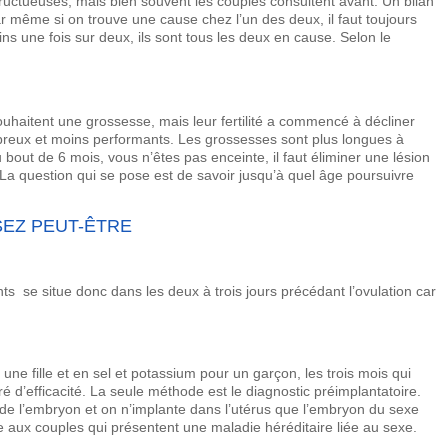
nfructueuses, mais bien souvent les couples consultent avant. Un bilan
r même si on trouve une cause chez l’un des deux, il faut toujours
ins une fois sur deux, ils sont tous les deux en cause. Selon le
haitent une grossesse, mais leur fertilité a commencé à décliner
reux et moins performants. Les grossesses sont plus longues à
u bout de 6 mois, vous n’êtes pas enceinte, il faut éliminer une lésion
 La question qui se pose est de savoir jusqu’à quel âge poursuivre
SEZ PEUT-ÊTRE
ts se situe donc dans les deux à trois jours précédant l’ovulation car
ne fille et en
sel
et
potassium
pour un garçon, les trois mois qui
 d’efficacité. La seule méthode est le diagnostic préimplantatoire.
de l’embryon et on n’implante dans l’utérus que l’embryon du sexe
e aux couples qui présentent une maladie héréditaire liée au sexe.