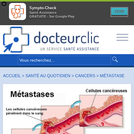
×
Sympto-Check
VOIR
Santé Assistance
GRATUITE - Sur Google Play
__
__
__
ACCUEIL
>
SANTÉ AU QUOTIDIEN
>
CANCERS
> MÉTASTASE