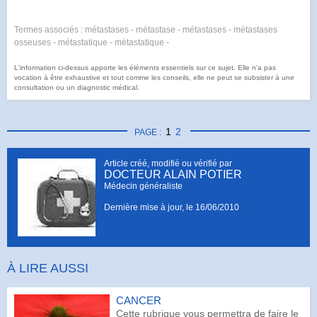
Termes associés : métastases - métastase - métastases - métastases
osseuses - métastatique - métastatique -
L'information ci-dessus apporte les éléments essentiels sur ce sujet. Elle n'a pas
vocation à être exhaustive et tout comme les conseils, elle ne peut se subsister à une
consultation ou un diagnostic médical.
1
2
PAGE :
Article créé, modifié ou vérifié par
DOCTEUR ALAIN POTIER
Médecin généraliste
Dernière mise à jour, le
16/06/2010
À LIRE AUSSI
CANCER
Cette rubrique vous permettra de faire le