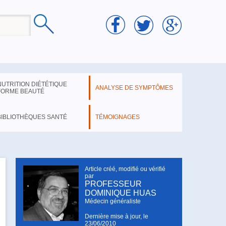
NUTRITION DIÉTÉTIQUE
ANALYSE DE SYMPTÔMES
FORME BEAUTÉ
BIBLIOTHÈQUES SANTÉ
TÉMOIGNAGES
Article créé, modifié ou vérifié
par
PROFESSEUR
DOMINIQUE HUAS
Médecin généraliste
Dernière mise à jour, le
23/06/2010