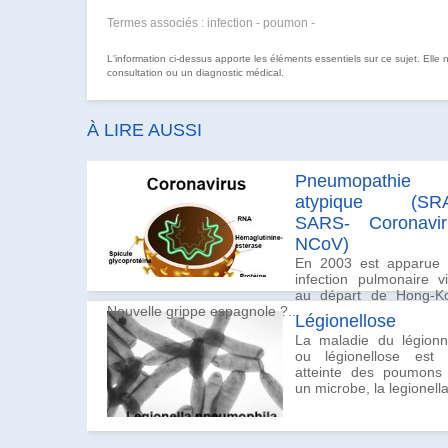
Termes associés : infection - poumon -
L'information ci-dessus apporte les éléments essentiels sur ce sujet. Elle
consultation ou un diagnostic médical.
À LIRE AUSSI
Pneumopathie
atypique (SR
SARS- Coronavir
NCoV)
En 2003 est apparue
infection pulmonaire vi
au départ de Hong-K
Nouvelle grippe espagnole ?...
Légionellose
La maladie du légionn
ou légionellose est
atteinte des poumons
un microbe, la legionella