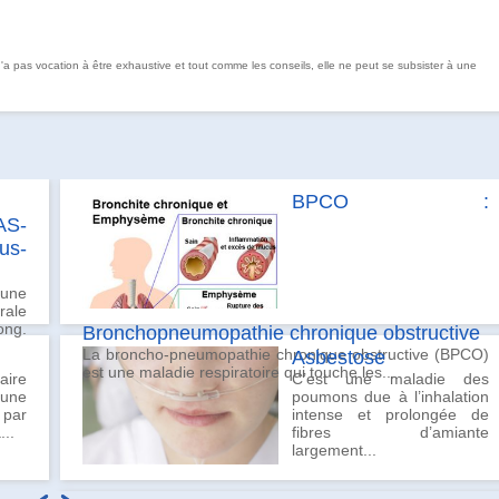
 n'a pas vocation à être exhaustive et tout comme les conseils, elle ne peut se subsister à une
BPCO :
AS-
us-
 une
rale
ong.
Bronchopneumopathie chronique obstructive
La broncho-pneumopathie chronique obstructive (BPCO)
Asbestose
est une maladie respiratoire qui touche les...
aire
C’est une maladie des
 une
poumons due à l’inhalation
 par
intense et prolongée de
...
fibres d’amiante
largement...