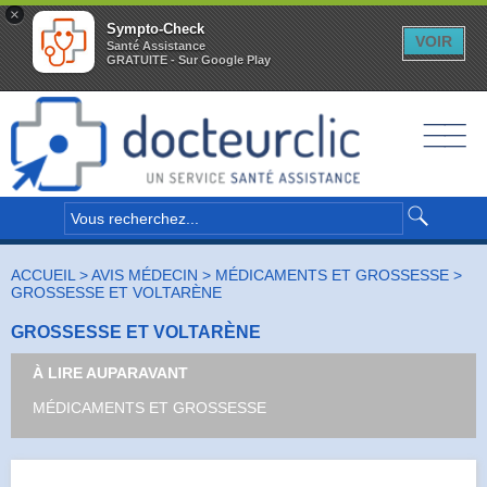
×
Sympto-Check
VOIR
Santé Assistance
GRATUITE - Sur Google Play
__
__
__
ACCUEIL
>
AVIS MÉDECIN
> MÉDICAMENTS ET GROSSESSE >
GROSSESSE ET VOLTARÈNE
GROSSESSE ET VOLTARÈNE
À LIRE AUPARAVANT
MÉDICAMENTS ET GROSSESSE