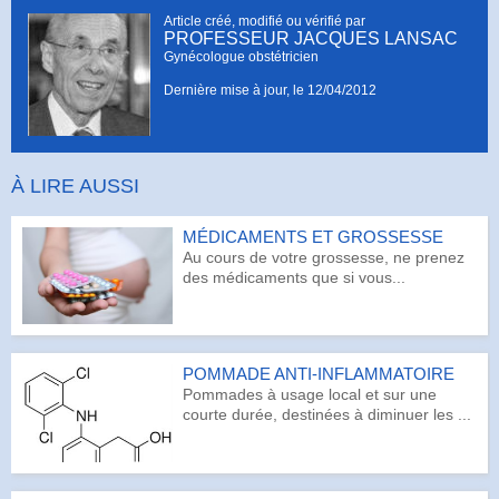
Article créé, modifié ou vérifié par
PROFESSEUR JACQUES LANSAC
Gynécologue obstétricien
Dernière mise à jour, le
12/04/2012
À LIRE AUSSI
MÉDICAMENTS ET GROSSESSE
Au cours de votre grossesse, ne prenez
des médicaments que si vous...
POMMADE ANTI-INFLAMMATOIRE
Pommades à usage local et sur une
courte durée, destinées à diminuer les ...