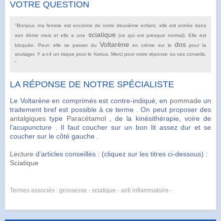
VOTRE QUESTION
"Bonjour, ma femme est enceinte de notre deuxième enfant, elle est entrée dans
sciatique
son 4ème mois et elle a une
(ce qui est presque normal). Elle est
Voltarène
dos
bloquée. Peut- elle se passer du
en crème sur le
pour la
soulager. Y a-t-il un risque pour le foetus. Merci pour votre réponse ou vos conseils.
"
LA RÉPONSE DE NOTRE SPÉCIALISTE
Le Voltarène en comprimés est contre-indiqué, en
pommade
un
traitement bref est possible à ce terme . On peut proposer des
antalgiques
type
Paracétamol
, de la kinésithérapie, voire de
l'acupuncture . Il faut coucher sur un bon lit assez dur et se
coucher sur le côté gauche .
Lecture
d'articles conseillés : (cliquez sur les titres ci-dessous) :
Sciatique
Termes associés : grossesse - sciatique - anti inflammatoire -