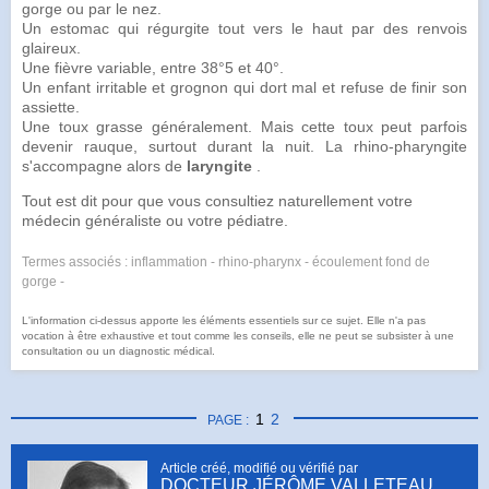
gorge ou par le nez.
Un
estomac
qui régurgite tout vers le haut par des renvois
glaireux.
Une
fièvre
variable, entre 38°5 et 40°.
Un enfant irritable et grognon qui dort mal et refuse de finir son
assiette.
Une toux grasse généralement. Mais cette toux peut parfois
devenir rauque, surtout durant la nuit. La rhino-pharyngite
s'accompagne alors de
laryngite
.
Tout est dit pour que vous consultiez naturellement votre
médecin généraliste ou votre pédiatre.
Termes associés : inflammation - rhino-pharynx - écoulement fond de
gorge -
L'information ci-dessus apporte les éléments essentiels sur ce sujet. Elle n'a pas
vocation à être exhaustive et tout comme les conseils, elle ne peut se subsister à une
consultation ou un diagnostic médical.
1
2
PAGE :
Article créé, modifié ou vérifié par
DOCTEUR JÉRÔME VALLETEAU