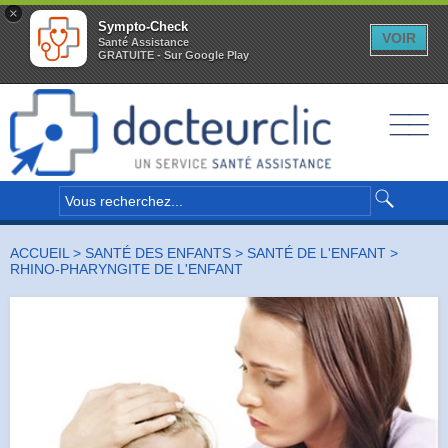
×
Sympto-Check
VOIR
Santé Assistance
GRATUITE - Sur Google Play
__
__
__
ACCUEIL
>
SANTÉ DES ENFANTS
>
SANTÉ DE L'ENFANT
>
RHINO-PHARYNGITE DE L'ENFANT