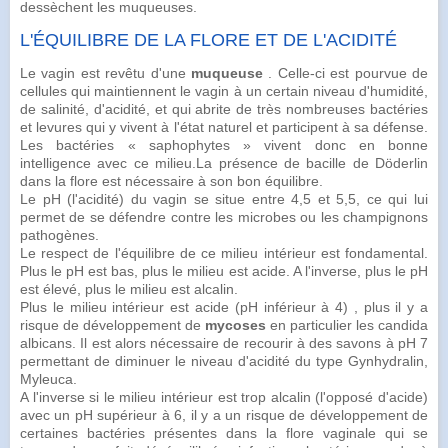
dessèchent les muqueuses.
L'ÉQUILIBRE DE LA FLORE ET DE L'ACIDITÉ
Le vagin est revêtu d'une
muqueuse
. Celle-ci est pourvue de
cellules qui maintiennent le vagin à un certain niveau d'humidité,
de salinité, d'acidité, et qui abrite de très nombreuses
bactéries
et levures qui y vivent à l'état naturel et participent à sa
défense
.
Les bactéries « saphophytes » vivent donc en bonne
intelligence
avec ce milieu.La présence de
bacille
de Döderlin
dans la flore est nécessaire à son bon équilibre.
Le pH (l'acidité) du vagin se situe entre 4,5 et 5,5, ce qui lui
permet de se défendre
contre
les
microbes
ou les
champignons
pathogènes.
Le respect de l'équilibre de ce milieu intérieur est fondamental.
Plus le pH est bas, plus le milieu est acide. A l'inverse, plus le pH
est élevé, plus le milieu est alcalin.
Plus le milieu intérieur est acide (pH inférieur à 4) , plus il y a
risque de développement de
mycoses
en particulier les candida
albicans. Il est alors nécessaire de recourir à des savons à pH 7
permettant de diminuer le niveau d'acidité du type Gynhydralin,
Myleuca.
A l'inverse si le milieu intérieur est trop alcalin (l'opposé d'acide)
avec un pH supérieur à 6, il y a un risque de développement de
certaines bactéries présentes dans la
flore vaginale
qui se