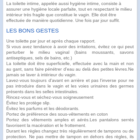
La toilette intime, appelée aussi hygiène intime, consiste à
assurer une hygiène locale parfaite, tout en respectant le milieu
intérieur très fragile que constitue le vagin. Elle doit être
effectuée de manière quotidienne. Une fois par jour suffit.
LES BONS GESTES
Une toilette par jour et après chaque rapport.
Si vous avez tendance à avoir des irritations, évitez ce qui peut
perturber le milieu vaginal (bains moussants, savons
antiseptiques, sels de bains, etc.)
La toilette doit être superficielle, effectuée avec la
main
et non
au gant, sans faire pénétrer d'eau au delà des petites lèvres.Ne
jamais se laver à intérieur du vagin.
Lavez-vous toujours d'avant en arrière et pas l'inverse pour ne
pas introduire dans le vagin et les voies urinaires des germes
présents dans les
selles
intestinales.
Rincez-vous et séchez-vous soigneusement
Évitez les protège slip.
Évitez les parfums et les
déodorants
.
Portez de préférence des sous-vêtements en coton
Portez des vêtements amples et aérés.Les pantalons serrés
favorisent la macération et le frottement.
Durant les règles changez très régulièrement de tampons ou de
protection. Ne pas mettre de
tampon
en dehors des règles, ils