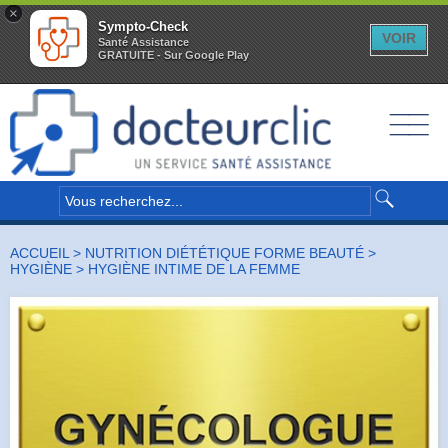
×
Sympto-Check
VOIR
Santé Assistance
GRATUITE - Sur Google Play
__
__
__
ACCUEIL
>
NUTRITION DIÉTÉTIQUE FORME BEAUTÉ
>
HYGIÈNE
> HYGIÈNE INTIME DE LA FEMME