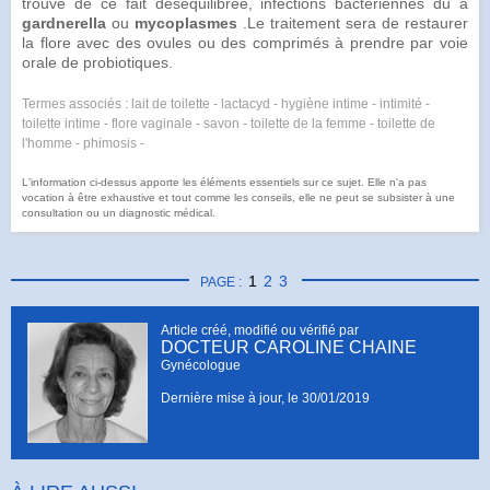
trouve de ce fait déséquilibrée, infections bactériennes du à
gardnerella
ou
mycoplasmes
.Le traitement sera de restaurer
la flore avec des ovules ou des comprimés à prendre par voie
orale de
probiotiques
.
Termes associés : lait de toilette - lactacyd - hygiène intime - intimité -
toilette intime - flore vaginale - savon - toilette de la femme - toilette de
l'homme - phimosis -
L'information ci-dessus apporte les éléments essentiels sur ce sujet. Elle n'a pas
vocation à être exhaustive et tout comme les conseils, elle ne peut se subsister à une
consultation ou un diagnostic médical.
1
2
3
PAGE :
Article créé, modifié ou vérifié par
DOCTEUR CAROLINE CHAINE
Gynécologue
Dernière mise à jour, le
30/01/2019